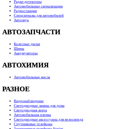
Радар-детекторы
Автомобильные сигнализации
Радиостанции
Спецсигналы для автомобилей
Автозвук
АВТОЗАПЧАСТИ
Колесные диски
Шины
Аккумуляторы
АВТОХИМИЯ
Автомобильные масла
РАЗНОЕ
Видеонаблюдение
Светодиодные лампы для дома
Светодиодная лента
Автомобильная пленка
Светодиодные аксессуары для велосипеда
Спутниковые телефоны
Защищенные телефоны Sonim