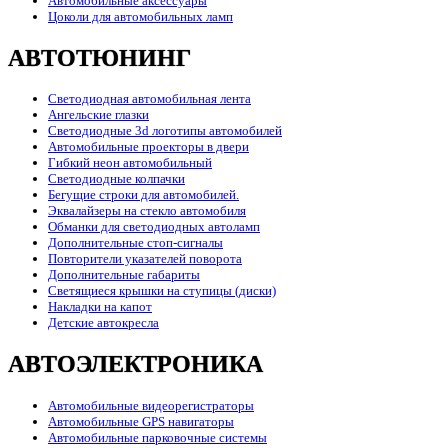
Автомобильные аксессуары
Цоколи для автомобильных ламп
АВТОТЮНИНГ
Светодиодная автомобильная лента
Ангельские глазки
Светодиодные 3d логотипы автомобилей
Автомобильные проекторы в двери
Гибкий неон автомобильный
Светодиодные колпачки
Бегущие строки для автомобилей.
Эквалайзеры на стекло автомобиля
Обманки для светодиодных автоламп
Дополнительные стоп-сигналы
Повторители указателей поворота
Дополнительные габариты
Светящиеся крышки на ступицы (диски)
Накладки на капот
Детские автокресла
АВТОЭЛЕКТРОНИКА
Автомобильные видеорегистраторы
Автомобильные GPS навигаторы
Автомобильные парковочные системы