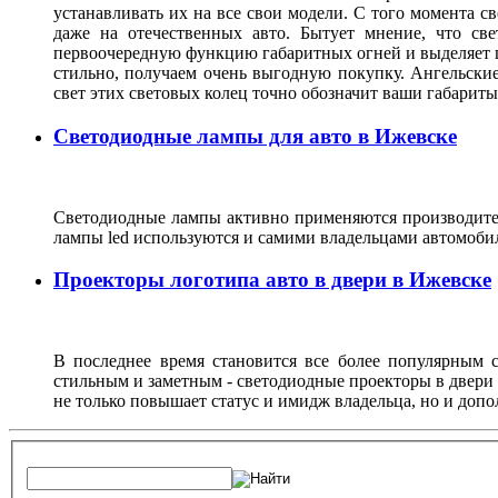
устанавливать их на все свои модели. С того момента с
даже на отечественных авто. Бытует мнение, что св
первоочередную функцию габаритных огней и выделяет г
стильно, получаем очень выгодную покупку. Ангельские
свет этих световых колец точно обозначит ваши габарит
Светодиодные лампы для авто в Ижевске
Светодиодные лампы активно применяются производител
лампы led используются и самими владельцами автомоби
Проекторы логотипа авто в двери в Ижевске
В последнее время становится все более популярным с
стильным и заметным - светодиодные проекторы в двери 
не только повышает статус и имидж владельца, но и доп