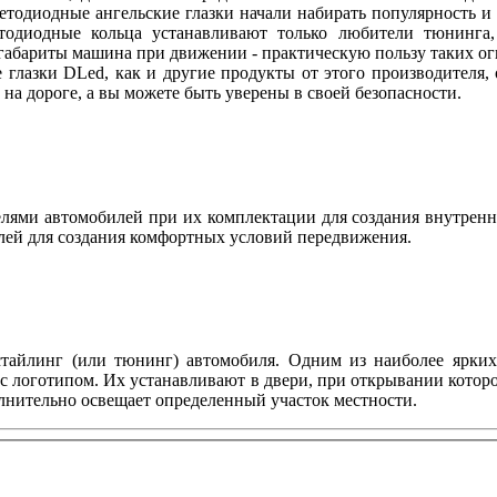
ветодиодные ангельские глазки начали набирать популярность и
етодиодные кольца устанавливают только любители тюнинга, 
абариты машина при движении - практическую пользу таких огн
 глазки DLed, как и другие продукты от этого производителя
ы на дороге, а вы можете быть уверены в своей безопасности.
ями автомобилей при их комплектации для создания внутренн
лей для создания комфортных условий передвижения.
тайлинг (или тюнинг) автомобиля. Одним из наиболее ярких 
с логотипом. Их устанавливают в двери, при открывании котор
олнительно освещает определенный участок местности.