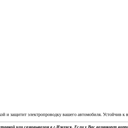
ой и защитит электропроводку вашего автомобиля. Устойчив к 
авкой или самовывозом в г.Ижевск. Если у Вас возникнут вопр