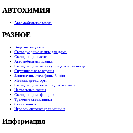
АВТОХИМИЯ
Автомобильные масла
РАЗНОЕ
Видеонаблюдение
Светодиодные лампы для дома
Светодиодная лента
Автомобильная пленка
Светодиодные аксессуары для велосипеда
Спутниковые телефоны
Защищенные телефоны Sonim
Металлодетекторы
Светодиодные пиксели для рекламы
Настольные лампы
Светодиодные фонарики
Трековые светильники
Светильники
Игровой автомат кран машина
Информация