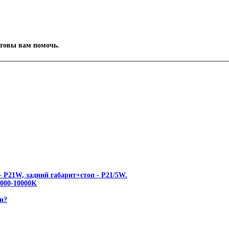
отовы вам помочь.
 P21W, задний габарит+стоп - P21/5W.
00-10000K
и?