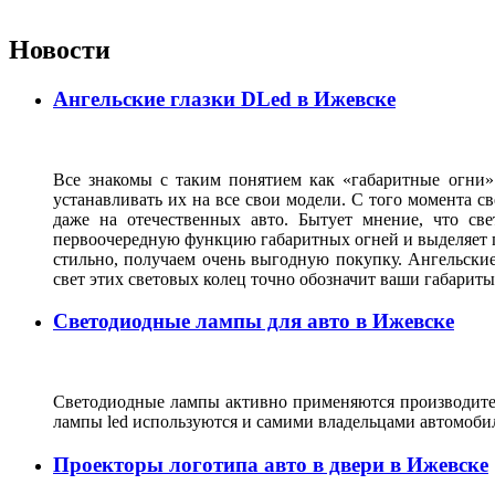
Новости
Ангельские глазки DLed в Ижевске
Все знакомы с таким понятием как «габаритные огни»
устанавливать их на все свои модели. С того момента с
даже на отечественных авто. Бытует мнение, что св
первоочередную функцию габаритных огней и выделяет г
стильно, получаем очень выгодную покупку. Ангельские
свет этих световых колец точно обозначит ваши габарит
Светодиодные лампы для авто в Ижевске
Светодиодные лампы активно применяются производител
лампы led используются и самими владельцами автомоби
Проекторы логотипа авто в двери в Ижевске