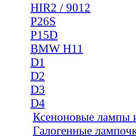
HIR2 / 9012
P26S
P15D
BMW H11
D1
D2
D3
D4
Ксеноновые лампы 
Галогенные лампоч