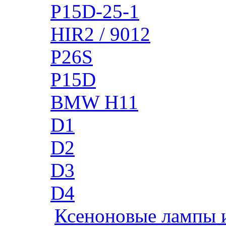
P15D-25-1
HIR2 / 9012
P26S
P15D
BMW H11
D1
D2
D3
D4
Ксеноновые лампы 