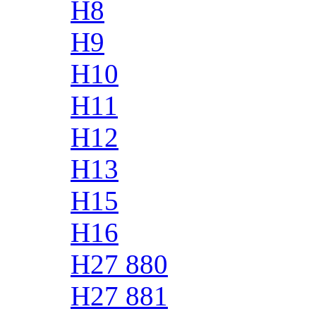
H8
H9
H10
H11
H12
H13
H15
H16
H27 880
H27 881