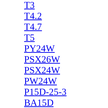
T3
T4.2
T4.7
T5
PY24W
PSX26W
PSX24W
PW24W
P15D-25-3
BA15D