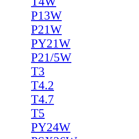
T4W
P13W
P21W
PY21W
P21/5W
T3
T4.2
T4.7
T5
PY24W