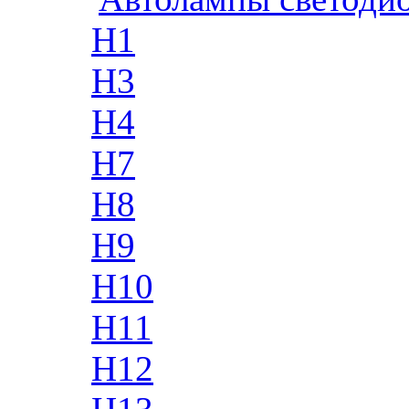
H1
H3
H4
H7
H8
H9
H10
H11
H12