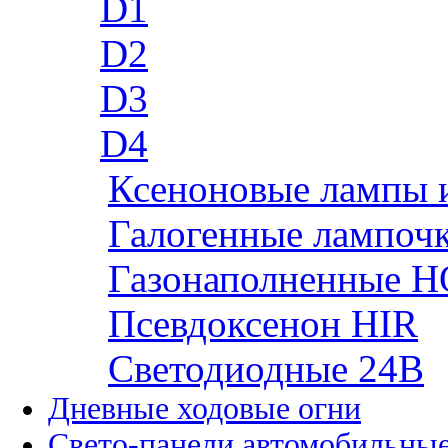
D1
D2
D3
D4
Ксеноновые лампы 
Галогенные лампоч
Газонаполненные H
Псевдоксенон HIR
Cветодиодные 24B
Дневные ходовые огни
Свето-панели автомобильны