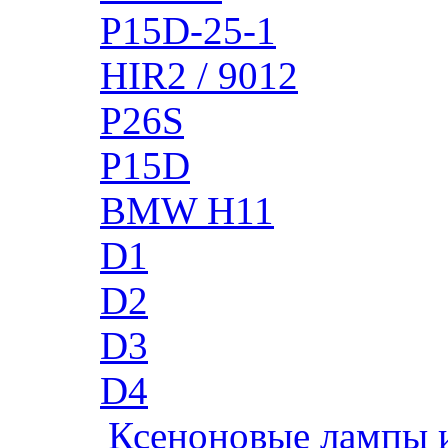
P15D-25-1
HIR2 / 9012
P26S
P15D
BMW H11
D1
D2
D3
D4
Ксеноновые лампы 