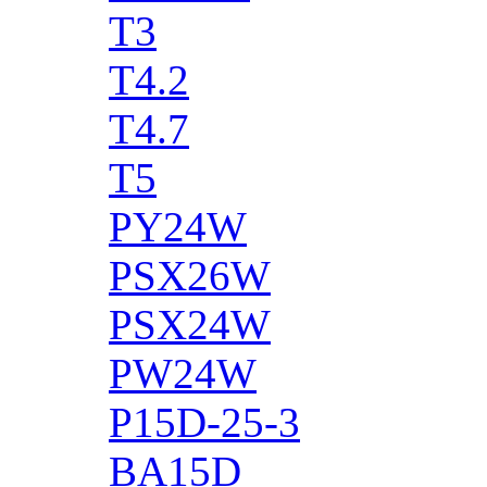
T3
T4.2
T4.7
T5
PY24W
PSX26W
PSX24W
PW24W
P15D-25-3
BA15D