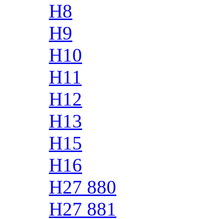
H8
H9
H10
H11
H12
H13
H15
H16
H27 880
H27 881