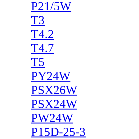
P21/5W
T3
T4.2
T4.7
T5
PY24W
PSX26W
PSX24W
PW24W
P15D-25-3