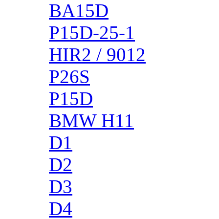
BA15D
P15D-25-1
HIR2 / 9012
P26S
P15D
BMW H11
D1
D2
D3
D4