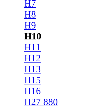
H7
H8
H9
H10
H11
H12
H13
H15
H16
H27 880