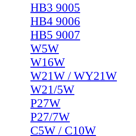
HB3 9005
HB4 9006
HB5 9007
W5W
W16W
W21W / WY21W
W21/5W
P27W
P27/7W
C5W / C10W