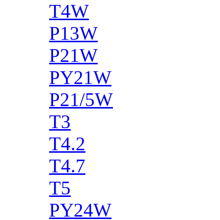
T4W
P13W
P21W
PY21W
P21/5W
T3
T4.2
T4.7
T5
PY24W