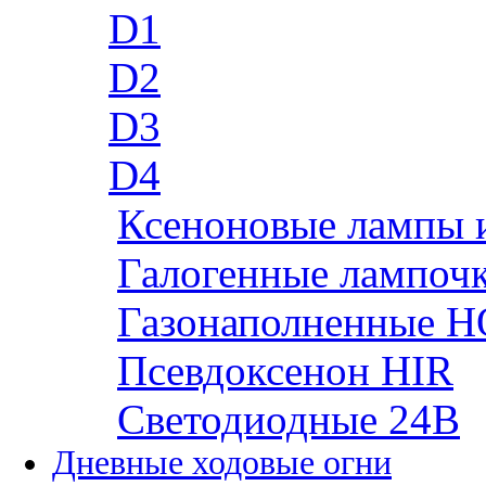
D1
D2
D3
D4
Ксеноновые лампы 
Галогенные лампоч
Газонаполненные H
Псевдоксенон HIR
Cветодиодные 24B
Дневные ходовые огни