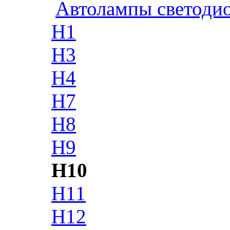
Автолампы светоди
H1
H3
H4
H7
H8
H9
H10
H11
H12