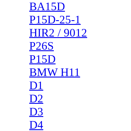
BA15D
P15D-25-1
HIR2 / 9012
P26S
P15D
BMW H11
D1
D2
D3
D4