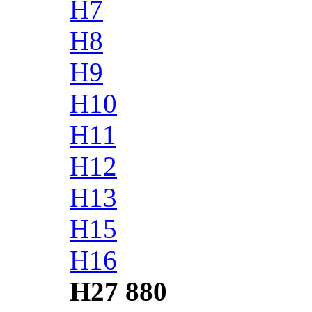
H7
H8
H9
H10
H11
H12
H13
H15
H16
H27 880