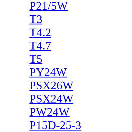
P21/5W
T3
T4.2
T4.7
T5
PY24W
PSX26W
PSX24W
PW24W
P15D-25-3