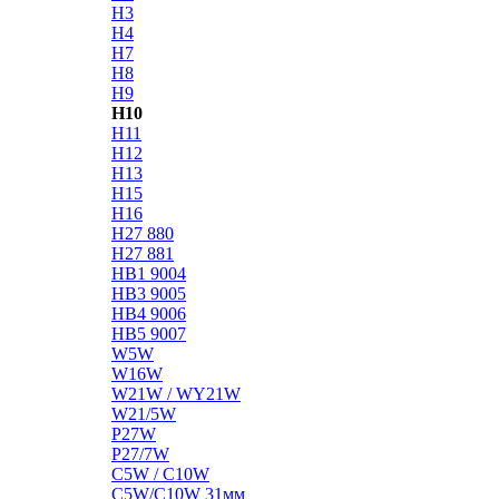
H3
H4
H7
H8
H9
H10
H11
H12
H13
H15
H16
H27 880
H27 881
HB1 9004
HB3 9005
HB4 9006
HB5 9007
W5W
W16W
W21W / WY21W
W21/5W
P27W
P27/7W
C5W / C10W
C5W/C10W 31мм