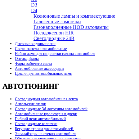
D3
D4
Ксеноновые лампы и комплектующие
Галогенные лампочки
Газонаполненные HOD автолампы
Псевдоксенон HIR
Cветодиодные 24B
Дневные ходовые огни
Свето-панели автомобильные
Набор ламп для подсветки салона автомобиля
Оптика, фары
Фары рабочего света
Автомобильные аксессуары
Цоколи для автомобильных ламп
АВТОТЮНИНГ
Светодиодная автомобильная лента
Ангельские глазки
Светодиодные 3d логотипы автомобилей
Автомобильные проекторы в двери
Гибкий неон автомобильный
Светодиодные колпачки
Бегущие строки для автомобилей.
Эквалайзеры на стекло автомобиля
Обманки для светодиодных автоламп