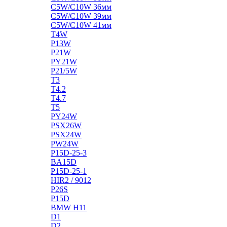
C5W/C10W 36мм
C5W/C10W 39мм
C5W/C10W 41мм
T4W
P13W
P21W
PY21W
P21/5W
T3
T4.2
T4.7
T5
PY24W
PSX26W
PSX24W
PW24W
P15D-25-3
BA15D
P15D-25-1
HIR2 / 9012
P26S
P15D
BMW H11
D1
D2