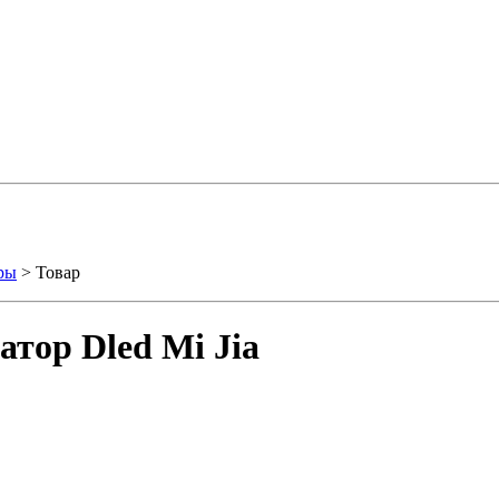
ры
> Товар
тор Dled Mi Jia