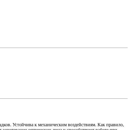
дков. Устойчива к механическим воздействиям. Как правило,
 запотевание оптических линз и способствуют работе при