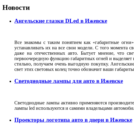
Новости
Ангельские глазки DLed в Ижевске
Все знакомы с таким понятием как «габаритные огни»
устанавливать их на все свои модели. С того момента с
даже на отечественных авто. Бытует мнение, что св
первоочередную функцию габаритных огней и выделяет г
стильно, получаем очень выгодную покупку. Ангельские
свет этих световых колец точно обозначит ваши габарит
Светодиодные лампы для авто в Ижевске
Светодиодные лампы активно применяются производител
лампы led используются и самими владельцами автомоби
Проекторы логотипа авто в двери в Ижевске