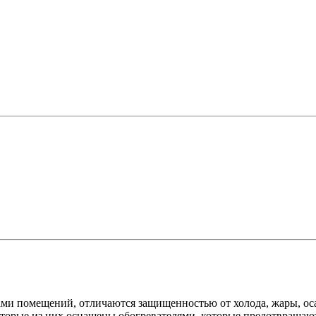
ми помещений, отличаются защищенностью от холода, жары, оса
торые из них оснащены обогревателями, которые предотвращают