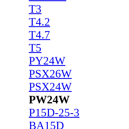
T3
T4.2
T4.7
T5
PY24W
PSX26W
PSX24W
PW24W
P15D-25-3
BA15D