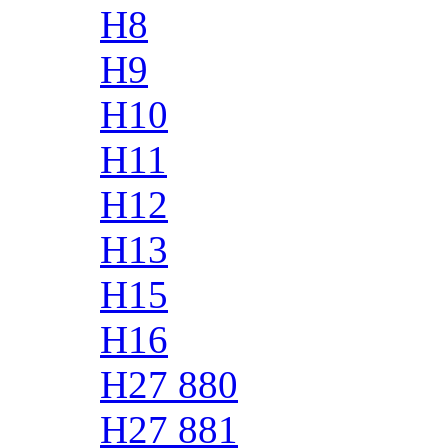
H8
H9
H10
H11
H12
H13
H15
H16
H27 880
H27 881