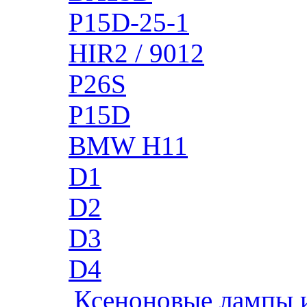
P15D-25-1
HIR2 / 9012
P26S
P15D
BMW H11
D1
D2
D3
D4
Ксеноновые лампы 