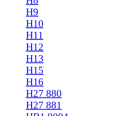
H8
H9
H10
H11
H12
H13
H15
H16
H27 880
H27 881