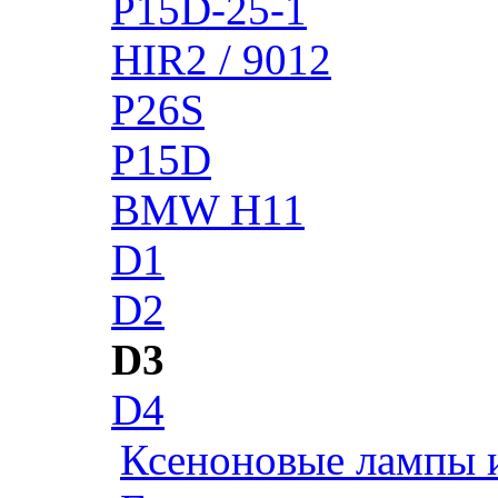
P15D-25-1
HIR2 / 9012
P26S
P15D
BMW H11
D1
D2
D3
D4
Ксеноновые лампы 