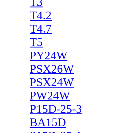
T3
T4.2
T4.7
T5
PY24W
PSX26W
PSX24W
PW24W
P15D-25-3
BA15D