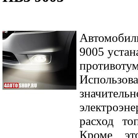
Автомоби
9005 устан
противот
Использов
значител
электроэне
расход то
Кроме эт