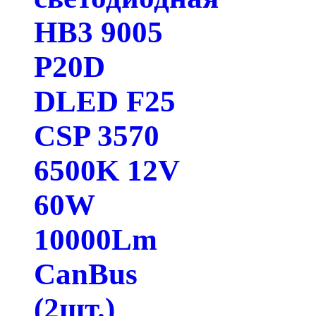
HB3 9005
P20D
DLED F25
CSP 3570
6500K 12V
60W
10000Lm
CanBus
(2шт.)