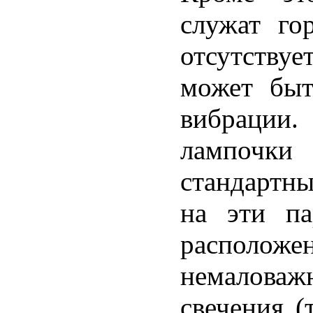
служат го
отсутству
может быт
вибрации
лампочк
стандартны
на эти па
расположе
немалова
свечения (