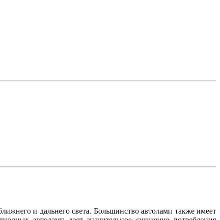
лижнего и дальнего света. Большинство автоламп также имеет
 диодных автоламп дает значительное снижение потребления