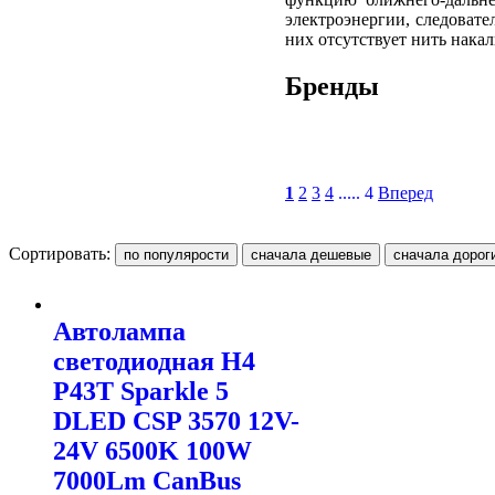
электроэнергии, следовате
них отсутствует нить нака
Бренды
1
2
3
4
..... 4
Вперед
Сортировать:
Автолампа
светодиодная H4
P43T Sparkle 5
DLED CSP 3570 12V-
24V 6500K 100W
7000Lm CanBus