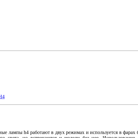
H4
е лампы h4 работают в двух режимах и используется в фарах б
го света, но встречаются и модели без нее. Использование