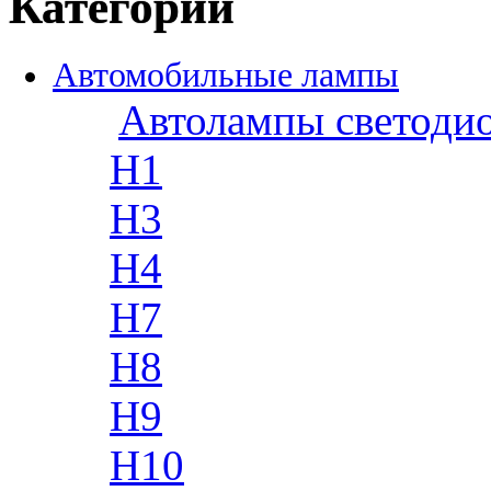
Категории
Автомобильные лампы
Автолампы светоди
H1
H3
H4
H7
H8
H9
H10