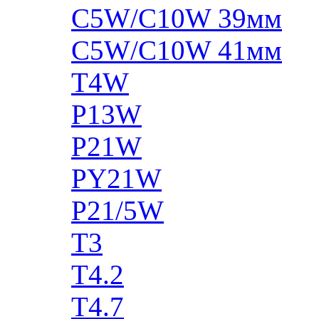
C5W/C10W 39мм
C5W/C10W 41мм
T4W
P13W
P21W
PY21W
P21/5W
T3
T4.2
T4.7