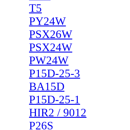
T5
PY24W
PSX26W
PSX24W
PW24W
P15D-25-3
BA15D
P15D-25-1
HIR2 / 9012
P26S