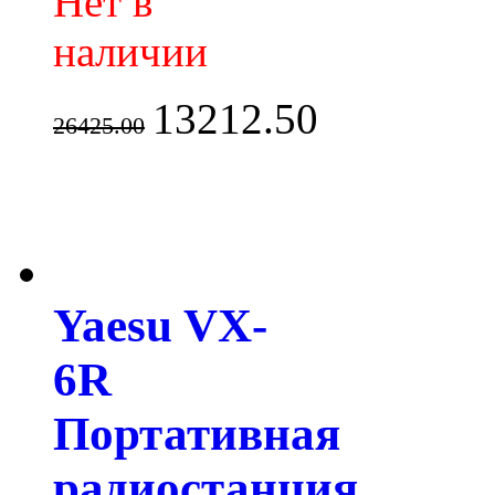
Нет в
наличии
13212.50
26425.00
Yaesu VX-
6R
Портативная
радиостанция