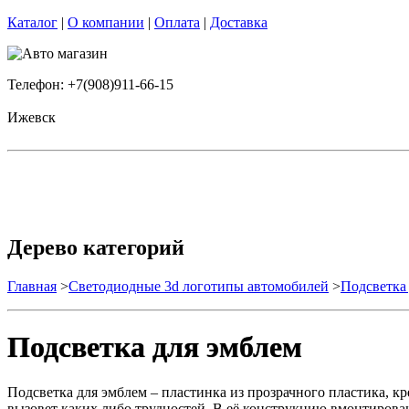
Каталог
|
О компании
|
Оплата
|
Доставка
Телефон: +7(908)911-66-15
Ижевск
Дерево категорий
Главная
>
Светодиодные 3d логотипы автомобилей
>
Подсветка
Подсветка для эмблем
Подсветка для эмблем – пластинка из прозрачного пластика, к
вызовет каких либо трудностей. В её конструкцию вмонтирован