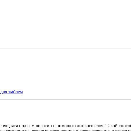
 для эмблем
репящаяся под сам логотип с помощью липкого слоя. Такой спосо
ы светодиоды, которые дают ровное и яркое свечение, а также 