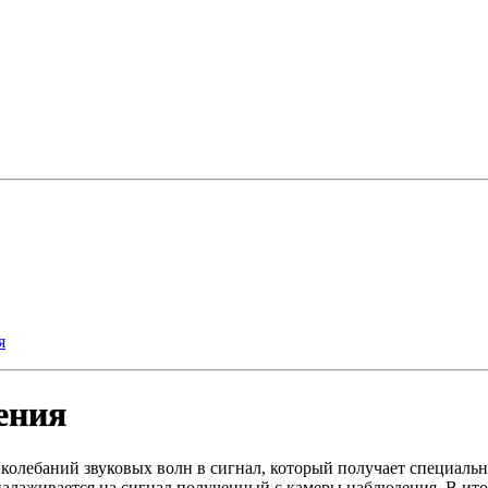
я
ения
колебаний звуковых волн в сигнал, который получает специальн
налаживается на сигнал полученный с камеры наблюдения. В итог