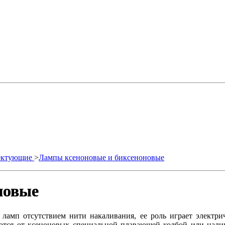
лектующие
>
Лампы ксеноновые и биксеноновые
новые
мп отсутствием нити накаливания, ее роль играет электриче
ются от ксеноновых специальной плавающей колбой или нали