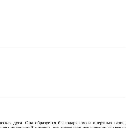
ская дуга. Она образуется благодаря смеси инертных газов,
чием подвижной шторки, что позволяет переключаться между