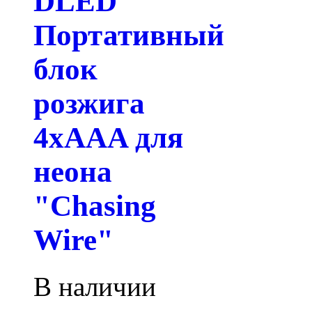
DLED
Портативный
блок
розжига
4xAAA для
неона
"Chasing
Wire"
В наличии