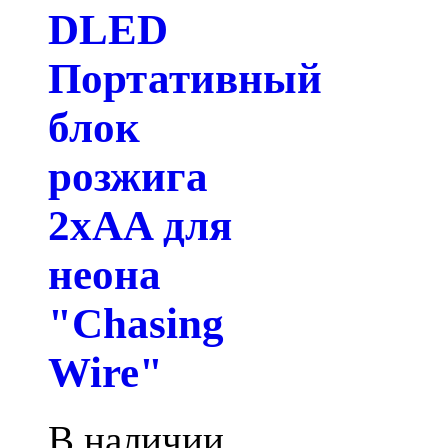
DLED
Портативный
блок
розжига
2xAA для
неона
"Chasing
Wire"
В наличии