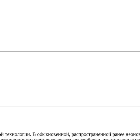
ой технологии. В обыкновенной, распространенной ранее неонов
 разновидности светового аксессуара трубочка, изготовленная 