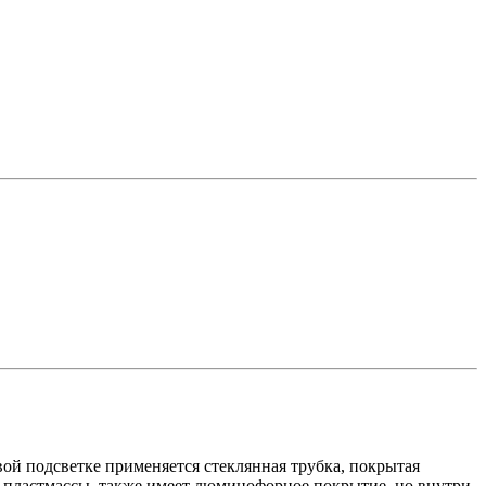
ой подсветке применяется стеклянная трубка, покрытая
из пластмассы, также имеет люминофорное покрытие, но внутри