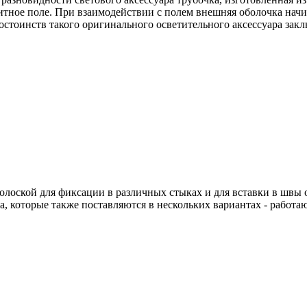
ное поле. При взаимодействии с полем внешняя оболочка начина
остоинств такого оригинального осветительного аксессуара за
полоской для фиксации в различных стыках и для вставки в швы
 которые также поставляются в нескольких вариантах - работающ