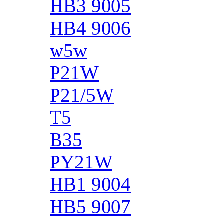
HB3 9005
HB4 9006
w5w
P21W
P21/5W
T5
B35
PY21W
HB1 9004
HB5 9007