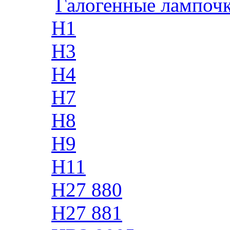
Галогенные лампоч
H1
H3
H4
H7
H8
H9
H11
H27 880
H27 881