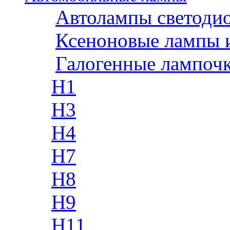
Автолампы светоди
Ксеноновые лампы 
Галогенные лампоч
H1
H3
H4
H7
H8
H9
H11