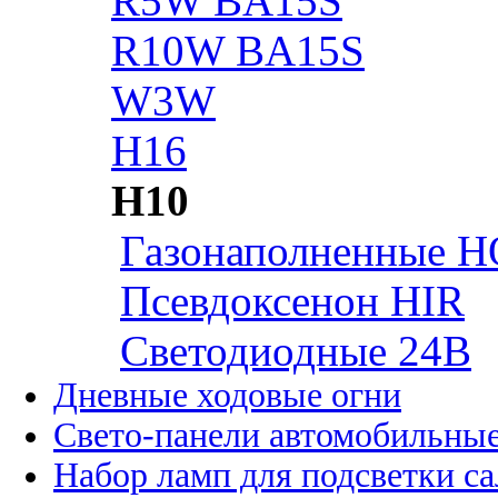
R5W BA15S
R10W BA15S
W3W
H16
H10
Газонаполненные H
Псевдоксенон HIR
Cветодиодные 24B
Дневные ходовые огни
Свето-панели автомобильны
Набор ламп для подсветки с