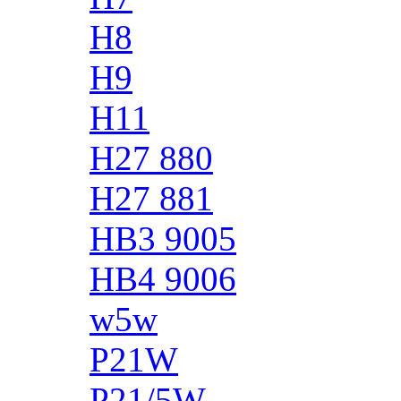
H8
H9
H11
H27 880
H27 881
HB3 9005
HB4 9006
w5w
P21W
P21/5W