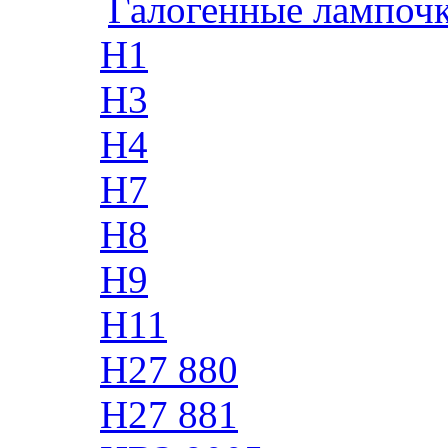
Галогенные лампоч
H1
H3
H4
H7
H8
H9
H11
H27 880
H27 881