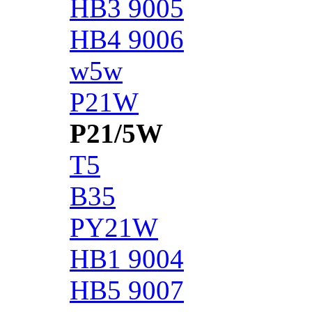
HB3 9005
HB4 9006
w5w
P21W
P21/5W
T5
B35
PY21W
HB1 9004
HB5 9007