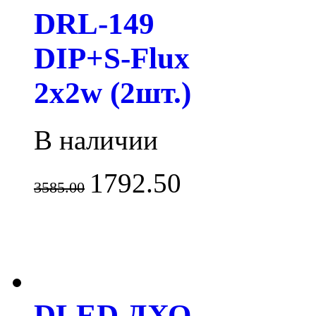
DRL-149
DIP+S-Flux
2x2w (2шт.)
В наличии
1792.50
3585.00
DLED ДХО