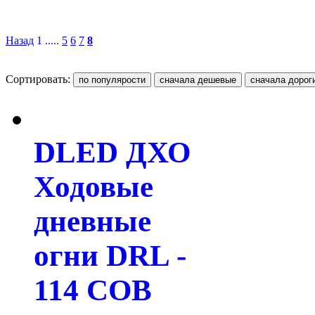
Назад
1 .....
5
6
7
8
Сортировать:
DLED ДХО
Ходовые
дневные
огни DRL -
114 COB