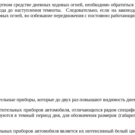
ртном средстве дневных ходовых огней, необходимо обратиться к
ода до наступления темноты. Следовательно, если на законод
овых огней, во избежание передвижения с постоянно работающи
тельные приборы, которые до двух раз повышают видимость дне
тительных приборов автомобиля, отличающихся рядом специфич
зуются в темный период дня, для обозначения размеров (габар
ьных приборов автомобиля является их интенсивный белый цвет