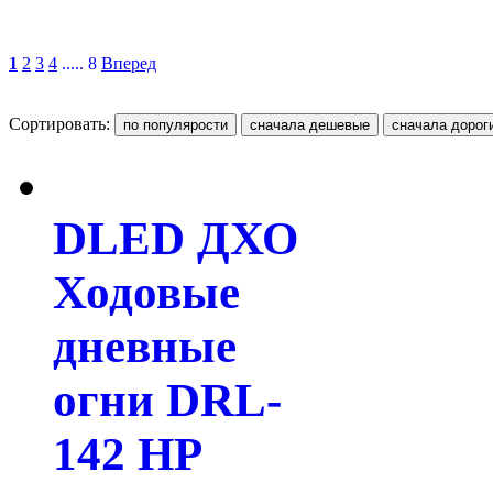
1
2
3
4
..... 8
Вперед
Сортировать:
DLED ДХО
Ходовые
дневные
огни DRL-
142 HP