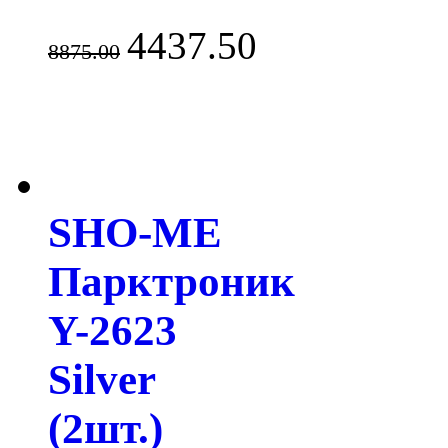
4437.50
8875.00
SHO-ME
Парктроник
Y-2623
Silver
(2шт.)