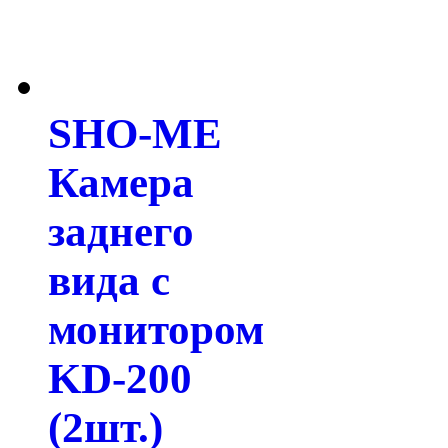
SHO-ME
Камера
заднего
вида с
монитором
KD-200
(2шт.)