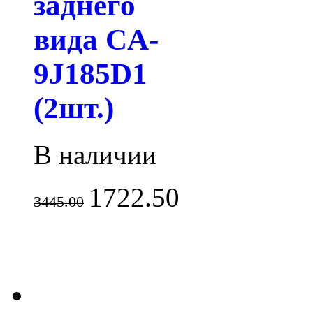
заднего
вида CA-
9J185D1
(2шт.)
В наличии
1722.50
3445.00