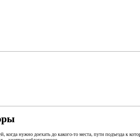
оры
й, когда нужно доехать до какого-то места, пути подъезда к к
х – занятие неблагодарное.