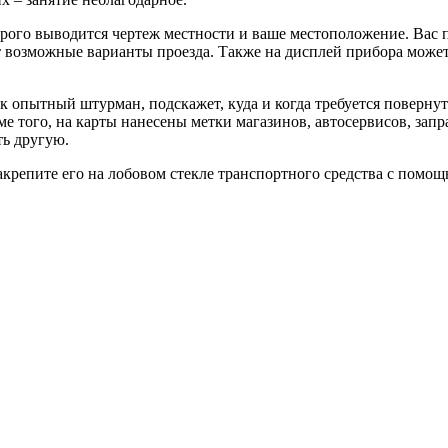
орого выводится чертеж местности и ваше местоположение. Вас
ит возможные варианты проезда. Также на дисплей прибора може
к опытный штурман, подскажет, куда и когда требуется поверну
е того, на карты нанесены метки магазинов, автосервисов, запра
ть другую.
закрепите его на лобовом стекле транспортного средства с помо