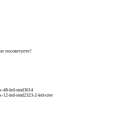
ие посоветуете?
1w-48-led-smd3014
1w-12-led-smd2323-2-led-cree