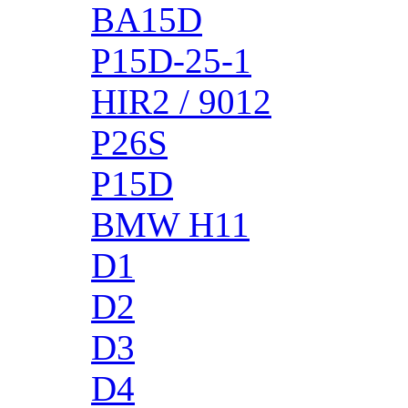
BA15D
P15D-25-1
HIR2 / 9012
P26S
P15D
BMW H11
D1
D2
D3
D4