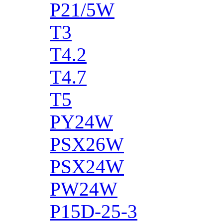
P21/5W
T3
T4.2
T4.7
T5
PY24W
PSX26W
PSX24W
PW24W
P15D-25-3