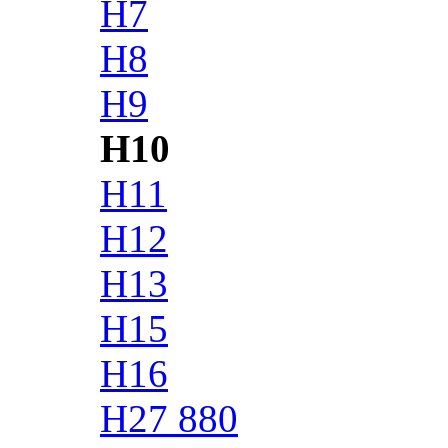
H7
H8
H9
H10
H11
H12
H13
H15
H16
H27 880